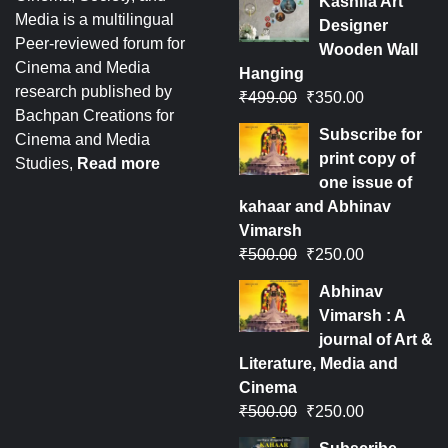
Kashifa Art
Media is a multilingual
Designer
Peer-reviewed forum for
Wooden Wall
Cinema and Media
Hanging
research published by
₹
499.00
₹
350.00
Bachpan Creations for
Subscribe for
Cinema and Media
print copy of
Studies,
Read more
one issue of
kahaar and Abhinav
Vimarsh
₹
500.00
₹
250.00
Abhinav
Vimarsh : A
journal of Art &
Literature, Media and
Cinema
₹
500.00
₹
250.00