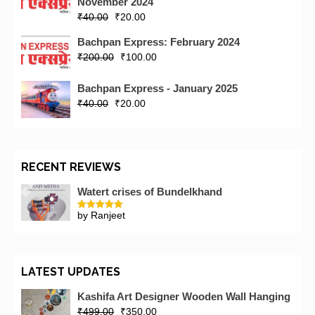
November 2024
₹
40.00
₹
20.00
Bachpan Express: February 2024
₹
200.00
₹
100.00
Bachpan Express - January 2025
₹
40.00
₹
20.00
RECENT REVIEWS
Watert crises of Bundelkhand
by Ranjeet
Rated
5
out
of 5
LATEST UPDATES
Kashifa Art Designer Wooden Wall Hanging
₹
499.00
₹
350.00