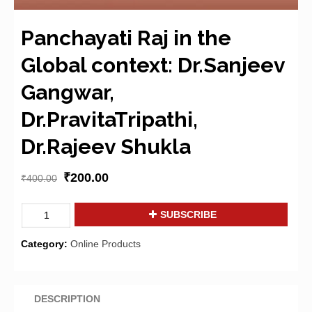
Panchayati Raj in the
Global context: Dr.Sanjeev
Gangwar,
Dr.PravitaTripathi,
Dr.Rajeev Shukla
₹
200.00
₹
400.00
Panchayati
SUBSCRIBE
Raj
in
Category:
Online Products
the
Global
context:
Dr.Sanjeev
DESCRIPTION
Gangwar,